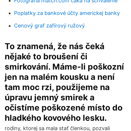
Fotografia match.com čaká na schválenie
Poplatky za bankové účty americkej banky
Cenový graf zafírový ružový
To znamená, že nás čeká
nějaké to broušení či
smirkování. Máme-li poškozní
jen na malém kousku a není
tam moc rzi, použijeme na
úpravu jemný smirek a
očistíme poškozené místo do
hladkého kovového lesku.
rodiny, ktorej sa mala stať členkou, pozvali