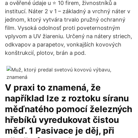
a ověřené údaje u ⭐️ 10 firem, živnostníků a
institucí. Náter 2 v 1 – základný a vrchný náter v
jednom, ktorý vytvára trvalo pružný ochranný
film. Vysoká odolnosť proti poveternostným
vplyvom a UV žiareniu. Určený na nátery striech,
odkvapov a parapetov, vonkajších kovových
konštrukcií, plotov, brán a pod.
V praxi to znamená, že
například lze z roztoku síranu
měďnatého pomocí železných
hřebíků vyredukovat čistou
měď. 1 Pasivace je děj, při