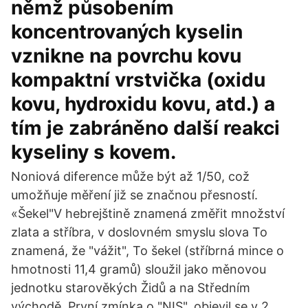
němž působením
koncentrovaných kyselin
vznikne na povrchu kovu
kompaktní vrstvička (oxidu
kovu, hydroxidu kovu, atd.) a
tím je zabráněno další reakci
kyseliny s kovem.
Noniová diference může být až 1/50, což
umožňuje měření již se značnou přesností.
«Šekel"V hebrejštině znamená změřit množství
zlata a stříbra, v doslovném smyslu slova To
znamená, že "vážit", To šekel (stříbrná mince o
hmotnosti 11,4 gramů) sloužil jako měnovou
jednotku starověkých Židů a na Středním
východě. První zmínka o "NIS", objevil se v 2