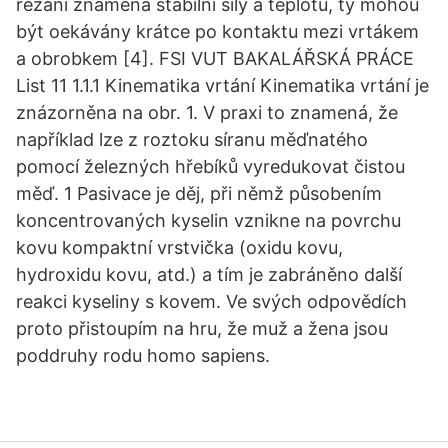
řezání znamená stabilní síly a teplotu, ty mohou
být oekávány krátce po kontaktu mezi vrtákem
a obrobkem [4]. FSI VUT BAKALÁŘSKÁ PRÁCE
List 11 1.1.1 Kinematika vrtání Kinematika vrtání je
znázorněna na obr. 1. V praxi to znamená, že
například lze z roztoku síranu měďnatého
pomocí železných hřebíků vyredukovat čistou
měď. 1 Pasivace je děj, při němž působením
koncentrovaných kyselin vznikne na povrchu
kovu kompaktní vrstvička (oxidu kovu,
hydroxidu kovu, atd.) a tím je zabráněno další
reakci kyseliny s kovem. Ve svých odpovědích
proto přistoupím na hru, že muž a žena jsou
poddruhy rodu homo sapiens.