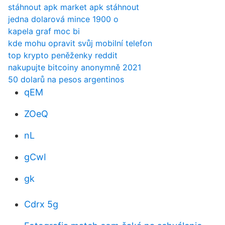
stáhnout apk market apk stáhnout
jedna dolarová mince 1900 o
kapela graf moc bi
kde mohu opravit svůj mobilní telefon
top krypto peněženky reddit
nakupujte bitcoiny anonymně 2021
50 dolarů na pesos argentinos
qEM
ZOeQ
nL
gCwI
gk
Cdrx 5g