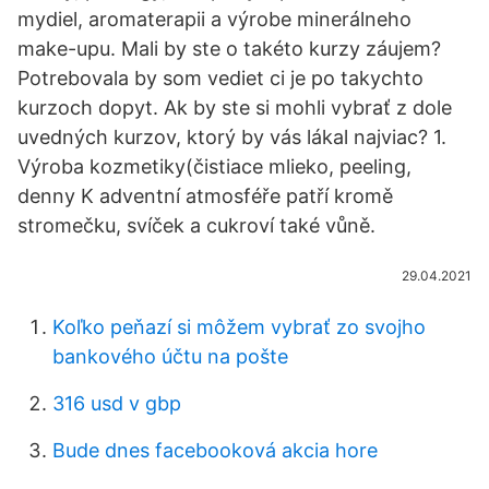
mydiel, aromaterapii a výrobe minerálneho
make-upu. Mali by ste o takéto kurzy záujem?
Potrebovala by som vediet ci je po takychto
kurzoch dopyt. Ak by ste si mohli vybrať z dole
uvedných kurzov, ktorý by vás lákal najviac? 1.
Výroba kozmetiky(čistiace mlieko, peeling,
denny K adventní atmosféře patří kromě
stromečku, svíček a cukroví také vůně.
29.04.2021
Koľko peňazí si môžem vybrať zo svojho
bankového účtu na pošte
316 usd v gbp
Bude dnes facebooková akcia hore