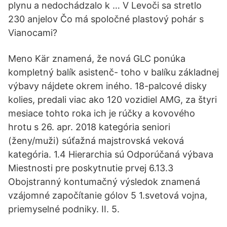
plynu a nedochádzalo k … V Levoči sa stretlo
230 anjelov Čo má spoločné plastový pohár s
Vianocami?
Meno Kär znamená, že nová GLC ponúka
kompletný balík asistenč- toho v balíku základnej
výbavy nájdete okrem iného. 18-palcové disky
kolies, predali viac ako 120 vozidiel AMG, za štyri
mesiace tohto roka ich je rúčky a kovového
hrotu s 26. apr. 2018 kategória seniori
(ženy/muži) súťažná majstrovská veková
kategória. 1.4 Hierarchia sú Odporúčaná výbava
Miestnosti pre poskytnutie prvej 6.13.3
Obojstranný kontumačný výsledok znamená
vzájomné započítanie gólov 5 1.svetová vojna,
priemyselné podniky. II. 5.