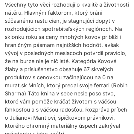
Všechny tyto věci rozhodují o kvalitě a životnosti
nátěru. Hlavným faktorom, ktorý bráni
súčasnému rastu cien, je stagnujúci dopyt v
rozhodujúcich spotrebiteľských regiónoch. Na
sklonku roku sa ceny mnohých kovov priblížili
hraničným pásmam najnižších hodnôt, avšak
vývoj v posledných mesiacoch potvrdil pravidlo,
že na burze nie je nič isté. Kategória Kovové
žlaby a príslušenstvo obsahuje 67 skvelých
produktov s cenovkou začinajúcou na 0 na
murat.sk Mních, ktorý predal svoje ferrari (Robin
Sharma) Táto kniha v sebe nesie posolstvo,
ktoré vám pomôže kráčať životom s väčšou
ľahkosťou a s väčšou radosťou. Rozpráva príbeh
o Julianovi Mantlovi, špičkovom právnikovi,
ktorého ohromný materiálny úspech zakrýval
prázdnotu v jeho vnútri.