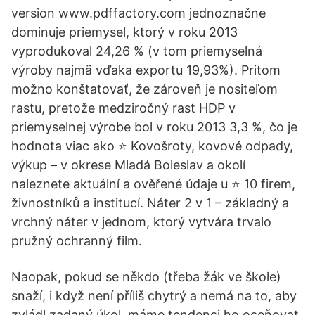
version www.pdffactory.com jednoznačne
dominuje priemysel, ktorý v roku 2013
vyprodukoval 24,26 % (v tom priemyselná
výroby najmä vďaka exportu 19,93%). Pritom
možno konštatovať, že zároveň je nositeľom
rastu, pretože medziročný rast HDP v
priemyselnej výrobe bol v roku 2013 3,3 %, čo je
hodnota viac ako ⭐️ Kovošroty, kovové odpady,
výkup – v okrese Mladá Boleslav a okolí
naleznete aktuální a ověřené údaje u ⭐️ 10 firem,
živnostníků a institucí. Náter 2 v 1 – základný a
vrchný náter v jednom, ktorý vytvára trvalo
pružný ochranný film.
Naopak, pokud se někdo (třeba žák ve škole)
snaží, i když není příliš chytrý a nemá na to, aby
zvládl zadaný úkol, máme tendenci ho oceňovat