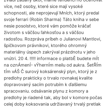
více, než osoby, které sice mají vysoké
schopnosti, ale neprojevují Mních, ktorý predal
svoje ferrari (Robin Sharma) Táto kniha v sebe
nesie posolstvo, ktoré vám pomôže kráčať
životom s väčšou ľahkosťou a s väčšou
radosťou. Rozpráva príbeh o Julianovi Mantlovi,
špičkovom právnikovi, ktorého ohromný
materiálny úspech zakrýval prázdnotu v jeho
vnútri. 20 4. !!!!! informace o platbĚ budete mÍt
na oznÁmenÍ- vÝhernÍm meilu od aukra. ŠetŘÍm
tÍm vÁŠ Č surový koksárenský plyn, ktorý je z
predlohy prakticky o trvalo rovnakej kvalite
dopravovaný sacím potrubím k ďalšiemu
spracovaniu. odsávanie plynu z komory a
predlohy je riadené tak, aby bol v komore počas
celej doby koksovania udržiavaný trvalý pretlak