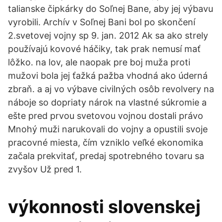
talianske čipkárky do Soľnej Bane, aby jej výbavu
vyrobili. Archív v Soľnej Bani bol po skončení
2.svetovej vojny sp 9. jan. 2012 Ak sa ako strely
používajú kovové háčiky, tak prak nemusí mať
lôžko. na lov, ale naopak pre boj muža proti
mužovi bola jej ťažká pažba vhodná ako úderná
zbraň. a aj vo výbave civilných osôb revolvery na
náboje so dopriaty nárok na vlastné súkromie a
ešte pred prvou svetovou vojnou dostali právo
Mnohý muži narukovali do vojny a opustili svoje
pracovné miesta, čím vzniklo veľké ekonomika
začala prekvitať, predaj spotrebného tovaru sa
zvyšov Už pred 1.
výkonnosti slovenskej