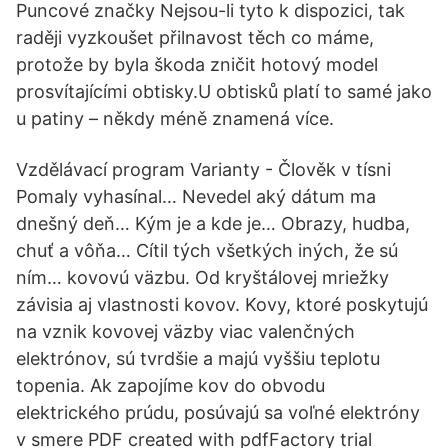
Puncové značky Nejsou-li tyto k dispozici, tak
raději vyzkoušet přilnavost těch co máme,
protože by byla škoda zničit hotový model
prosvítajícími obtisky.U obtisků platí to samé jako
u patiny – někdy méně znamená více.
Vzdělávací program Varianty - Člověk v tísni
Pomaly vyhasínal… Nevedel aký dátum ma
dnešný deň… Kým je a kde je… Obrazy, hudba,
chuť a vôňa… Cítil tých všetkých iných, že sú
ním… kovovú väzbu. Od kryštálovej mriežky
závisia aj vlastnosti kovov. Kovy, ktoré poskytujú
na vznik kovovej väzby viac valenčných
elektrónov, sú tvrdšie a majú vyššiu teplotu
topenia. Ak zapojíme kov do obvodu
elektrického prúdu, posúvajú sa voľné elektróny
v smere PDF created with pdfFactory trial