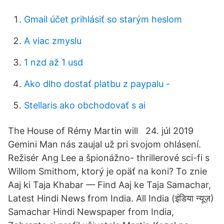
Gmail účet prihlásiť so starým heslom
A viac zmyslu
1 nzd až 1 usd
Ako dlho dostať platbu z paypalu -
Stellaris ako obchodovať s ai
The House of Rémy Martin will 24. júl 2019
Gemini Man nás zaujal už pri svojom ohlásení.
Režisér Ang Lee a špionážno- thrillerové sci-fi s
Willom Smithom, ktorý je opäť na koni? To znie
Aaj ki Taja Khabar — Find Aaj ke Taja Samachar,
Latest Hindi News from India. All India (इंडिया न्यूज़)
Samachar Hindi Newspaper from India,