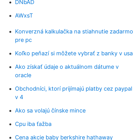
DNbAD
AWxsT
Konverzná kalkulačka na stiahnutie zadarmo
pre pc
Koľko peňazí si môžete vybrať z banky v usa
Ako získať údaje o aktuálnom dátume v
oracle
Obchodníci, ktorí prijímajú platby cez paypal
v 4
Ako sa volajú čínske mince
Cpu iba ťažba
Cena akcie baby berkshire hathaway