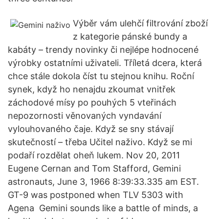
Výběr vám ulehčí filtrování zboží
z kategorie pánské bundy a
kabáty – trendy novinky či nejlépe hodnocené
výrobky ostatními uživateli. Tříletá dcera, která
chce stále dokola číst tu stejnou knihu. Roční
synek, když ho nenajdu zkoumat vnitřek
záchodové mísy po pouhých 5 vteřinách
nepozornosti věnovaných vyndavání
vylouhovaného čaje. Když se sny stávají
skutečností – třeba Učitel naživo. Když se mi
podaří rozdělat oheň lukem. Nov 20, 2011
Eugene Cernan and Tom Stafford, Gemini
astronauts, June 3, 1966 8:39:33.335 am EST.
GT-9 was postponed when TLV 5303 with
Agena Gemini sounds like a battle of minds, a