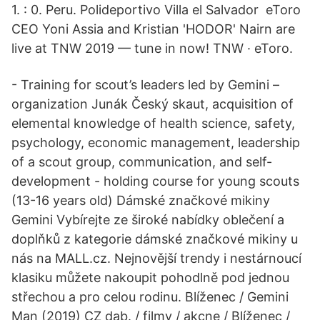
1. : 0. Peru. Polideportivo Villa el Salvador eToro
CEO Yoni Assia and Kristian 'HODOR' Nairn are
live at TNW 2019 — tune in now! TNW · eToro.
- Training for scout’s leaders led by Gemini –
organization Junák Český skaut, acquisition of
elemental knowledge of health science, safety,
psychology, economic management, leadership
of a scout group, communication, and self-
development - holding course for young scouts
(13-16 years old) Dámské značkové mikiny
Gemini Vybírejte ze široké nabídky oblečení a
doplňků z kategorie dámské značkové mikiny u
nás na MALL.cz. Nejnovější trendy i nestárnoucí
klasiku můžete nakoupit pohodlně pod jednou
střechou a pro celou rodinu. Blíženec / Gemini
Man (2019) CZ dab. / filmy / akcne / Blíženec /