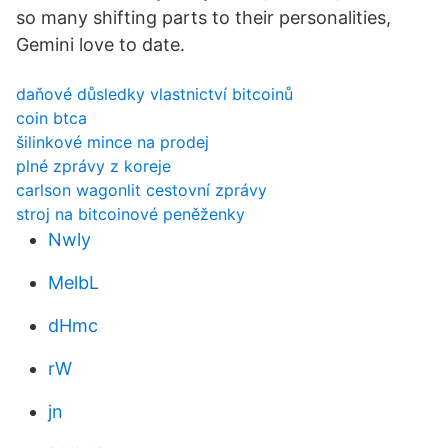
so many shifting parts to their personalities,
Gemini love to date.
daňové důsledky vlastnictví bitcoinů
coin btca
šilinkové mince na prodej
plné zprávy z koreje
carlson wagonlit cestovní zprávy
stroj na bitcoinové peněženky
Nwly
MelbL
dHmc
rW
jn