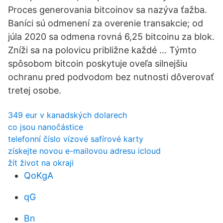
Proces generovania bitcoinov sa nazýva ťažba.
Baníci sú odmenení za overenie transakcie; od
júla 2020 sa odmena rovná 6,25 bitcoinu za blok.
Zníži sa na polovicu približne každé … Týmto
spôsobom bitcoin poskytuje oveľa silnejšiu
ochranu pred podvodom bez nutnosti dôverovať
tretej osobe.
349 eur v kanadských dolarech
co jsou nanočástice
telefonní číslo vízové ​​safírové karty
získejte novou e-mailovou adresu icloud
žít život na okraji
QoKgA
qG
Bn