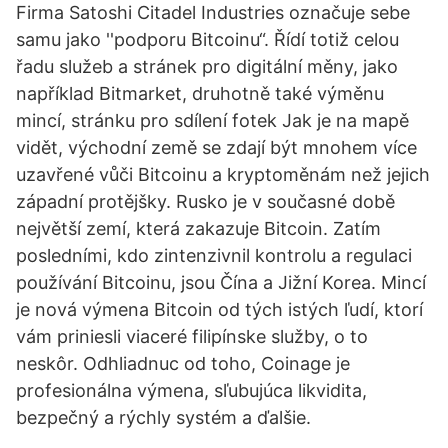
Firma Satoshi Citadel Industries označuje sebe
samu jako ''podporu Bitcoinu“. Řídí totiž celou
řadu služeb a stránek pro digitální měny, jako
například Bitmarket, druhotně také výměnu
mincí, stránku pro sdílení fotek Jak je na mapě
vidět, východní země se zdají být mnohem více
uzavřené vůči Bitcoinu a kryptoměnám než jejich
západní protějšky. Rusko je v současné době
největší zemí, která zakazuje Bitcoin. Zatím
posledními, kdo zintenzivnil kontrolu a regulaci
používání Bitcoinu, jsou Čína a Jižní Korea. Mincí
je nová výmena Bitcoin od tých istých ľudí, ktorí
vám priniesli viaceré filipínske služby, o to
neskôr. Odhliadnuc od toho, Coinage je
profesionálna výmena, sľubujúca likvidita,
bezpečný a rýchly systém a ďalšie.