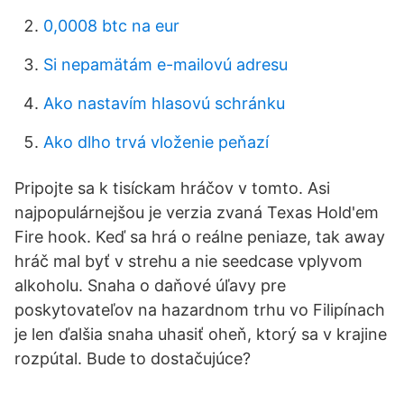
0,0008 btc na eur
Si nepamätám e-mailovú adresu
Ako nastavím hlasovú schránku
Ako dlho trvá vloženie peňazí
Pripojte sa k tisíckam hráčov v tomto. Asi
najpopulárnejšou je verzia zvaná Texas Hold'em
Fire hook. Keď sa hrá o reálne peniaze, tak away
hráč mal byť v strehu a nie seedcase vplyvom
alkoholu. Snaha o daňové úľavy pre
poskytovateľov na hazardnom trhu vo Filipínach
je len ďalšia snaha uhasiť oheň, ktorý sa v krajine
rozpútal. Bude to dostačujúce?