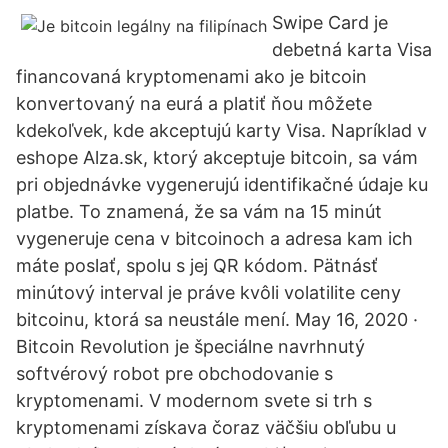
Swipe Card je
debetná karta Visa
financovaná kryptomenami ako je bitcoin
konvertovaný na eurá a platiť ňou môžete
kdekoľvek, kde akceptujú karty Visa. Napríklad v
eshope Alza.sk, ktorý akceptuje bitcoin, sa vám
pri objednávke vygenerujú identifikačné údaje ku
platbe. To znamená, že sa vám na 15 minút
vygeneruje cena v bitcoinoch a adresa kam ich
máte poslať, spolu s jej QR kódom. Pätnásť
minútový interval je práve kvôli volatilite ceny
bitcoinu, ktorá sa neustále mení. May 16, 2020 ·
Bitcoin Revolution je špeciálne navrhnutý
softvérový robot pre obchodovanie s
kryptomenami. V modernom svete si trh s
kryptomenami získava čoraz väčšiu obľubu u