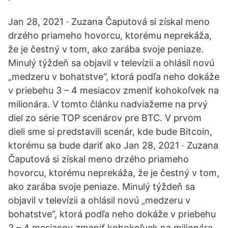
Jan 28, 2021 · Zuzana Čaputová si získal meno
drzého priameho hovorcu, ktorému neprekáža,
že je čestný v tom, ako zarába svoje peniaze.
Minulý týždeň sa objavil v televízii a ohlásil novú
„medzeru v bohatstve“, ktorá podľa neho dokáže
v priebehu 3 – 4 mesiacov zmeniť kohokoľvek na
milionára. V tomto článku nadviažeme na prvý
diel zo série TOP scenárov pre BTC. V prvom
dieli sme si predstavili scenár, kde bude Bitcoin,
ktorému sa bude dariť ako Jan 28, 2021 · Zuzana
Čaputová si získal meno drzého priameho
hovorcu, ktorému neprekáža, že je čestný v tom,
ako zarába svoje peniaze. Minulý týždeň sa
objavil v televízii a ohlásil novú „medzeru v
bohatstve“, ktorá podľa neho dokáže v priebehu
3 – 4 mesiacov zmeniť kohokoľvek na milionára.