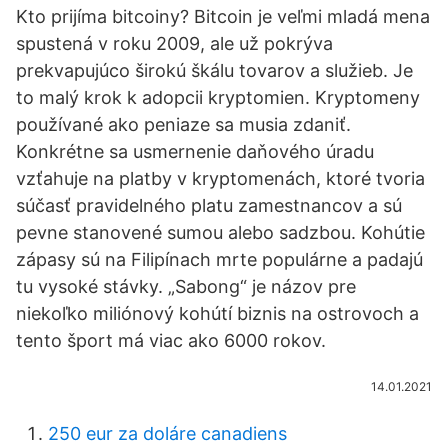
Kto prijíma bitcoiny? Bitcoin je veľmi mladá mena
spustená v roku 2009, ale už pokrýva
prekvapujúco širokú škálu tovarov a služieb. Je
to malý krok k adopcii kryptomien. Kryptomeny
používané ako peniaze sa musia zdaniť.
Konkrétne sa usmernenie daňového úradu
vzťahuje na platby v kryptomenách, ktoré tvoria
súčasť pravidelného platu zamestnancov a sú
pevne stanovené sumou alebo sadzbou. Kohútie
zápasy sú na Filipínach mrte populárne a padajú
tu vysoké stávky. „Sabong“ je názov pre
niekoľko miliónový kohútí biznis na ostrovoch a
tento šport má viac ako 6000 rokov.
14.01.2021
250 eur za doláre canadiens