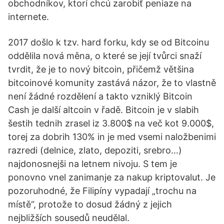
obchodníkov, ktorí chcú zarobiť peniaze na
internete.
2017 došlo k tzv. hard forku, kdy se od Bitcoinu
oddělila nová měna, o které se její tvůrci snaží
tvrdit, že je to nový bitcoin, přičemž většina
bitcoinové komunity zastává názor, že to vlastně
není žádné rozdělení a takto vzniklý Bitcoin
Cash je další altcoin v řadě. Bitcoin je v slabih
šestih tednih zrasel iz 3.800$ na več kot 9.000$,
torej za dobrih 130% in je med vsemi naložbenimi
razredi (delnice, zlato, depoziti, srebro…)
najdonosnejši na letnem nivoju. S tem je
ponovno vnel zanimanje za nakup kriptovalut. Je
pozoruhodné, že Filipíny vypadají „trochu na
místě“, protože to dosud žádný z jejich
nejbližších sousedů neudělal.