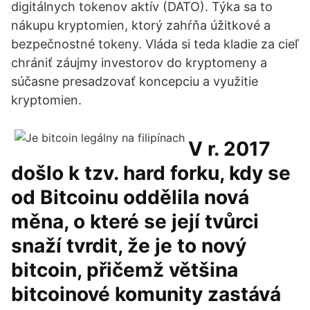
digitálnych tokenov aktív (DATO). Týka sa to
nákupu kryptomien, ktorý zahŕňa úžitkové a
bezpečnostné tokeny. Vláda si teda kladie za cieľ
chrániť záujmy investorov do kryptomeny a
súčasne presadzovať koncepciu a využitie
kryptomien.
V r. 2017
došlo k tzv. hard forku, kdy se
od Bitcoinu oddělila nová
měna, o které se její tvůrci
snaží tvrdit, že je to nový
bitcoin, přičemž většina
bitcoinové komunity zastává