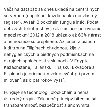
Väčšina databáz sa dnes ukladá na centrálnych
serveroch (napríklad, každá banka má vlastný
register). Avšak Blockchain funguje ináč. Počet
detských tehotenstiev je alarmujúci- porovnanie
medzi rokmi 2012 a 2018 ukázalo až 63% nárast
a nemocnice sú preplnené. Až jeden z piatich
ľudí trpí na Filipínach chudobou, žije v
nehygienických a biednych podmienkach na
okrajoch spoločnosti v slumoch. V Egypte,
Kazachstane, Taliansku, Thajsku, Ekvádore a
Filipínach je priemerný vek dievčat pri prvom
milovaní, až o päť rokov vyšší.
Funguje na technológii blockchain a nemá
ústredný orgán. Základné princípy bitcoinu sú
transparentnosť, bezpečnosť a anonymita.