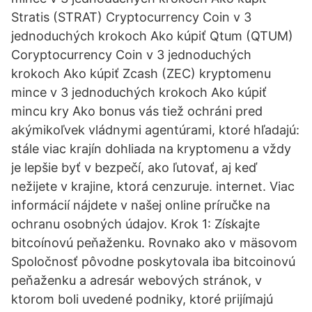
Stratis (STRAT) Cryptocurrency Coin v 3
jednoduchých krokoch Ako kúpiť Qtum (QTUM)
Coryptocurrency Coin v 3 jednoduchých
krokoch Ako kúpiť Zcash (ZEC) kryptomenu
mince v 3 jednoduchých krokoch Ako kúpiť
mincu kry Ako bonus vás tiež ochráni pred
akýmikoľvek vládnymi agentúrami, ktoré hľadajú:
stále viac krajín dohliada na kryptomenu a vždy
je lepšie byť v bezpečí, ako ľutovať, aj keď
nežijete v krajine, ktorá cenzuruje. internet. Viac
informácií nájdete v našej online príručke na
ochranu osobných údajov. Krok 1: Získajte
bitcoínovú peňaženku. Rovnako ako v mäsovom
Spoločnosť pôvodne poskytovala iba bitcoinovú
peňaženku a adresár webových stránok, v
ktorom boli uvedené podniky, ktoré prijímajú