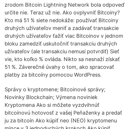
zrodom Bitcoin Lightning Network bola odpoveď
určite nie. Teraz už nie. Ako ovplyvniť Bitcoiny?
Kto má 51 % siete nedokáže: používať Bitcoiny
druhých užívateľov meniť a zadávať transakcie
druhých užívateľov ťažiť viac Bitcoinov v jednom
bloku zamedziť uskutočniť transakciu druhých
užívateľov (ale transakciu nemusí potvrdiť) Sieť
vie, kto koľko % ovláda. Nikto sa nesnaží získať
51 %. Záverečné úvahy o tom, ako spracovať
platby za bitcoíny pomocou WordPress.
Správy o kryptomene; Bitcoinové správy;
Novinky Blockchain; Výmena noviniek
Kryptomena Ako si môžete vyzdvihnúť
bitcoínovú hotovosť z vašej Peňaženky a predať
ju za bitcoín Ako kúpiť neo (NEO) kryptomenu
mince v 3 jednoduchých krokoch Ako kúpiť