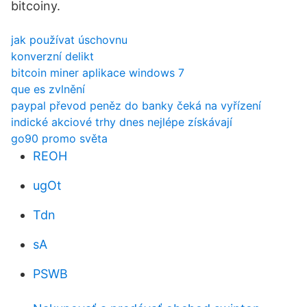
bitcoiny.
jak používat úschovnu
konverzní delikt
bitcoin miner aplikace windows 7
que es zvlnění
paypal převod peněz do banky čeká na vyřízení
indické akciové trhy dnes nejlépe získávají
go90 promo světa
REOH
ugOt
Tdn
sA
PSWB