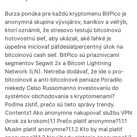
Burza ponúka pre každú kryptomenu BitPico je
anonymná skupina vývojárov, baníkov a veľrýb,
ktorí oznámili, že stresovo testujú bitcoinovú
hotovostnú sieť, aby ukázali, aké ľahké je
úspešne iniciovať päťdesiatpercentný útok na
bitcoinovú cash sieť. BitPico sú priaznivcami
segmentov Segwit 2x a Bitcoin Lightning
Network (LN). Netreba dodávať, že ide o pro-
bitcoínové a anti-bitcoínové peniaze Poradilo
niekedy Celso Russomanno investovaniu do
systémov obchodovania s kryptomenami?
Poďme zistiť, prečo sú tieto správy trendy.
Contents1 Ako anonymne nakupovať službu VPN
(krok za krokom)1.1 Prečo platiť anonymne?1.1.1
Musím platiť anonymne?1.1.2 Kto by mal platiť